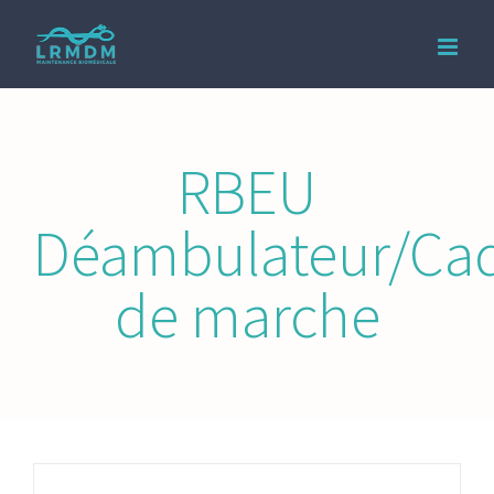
Passer
au
contenu
RBEU
Déambulateur/Ca
de marche