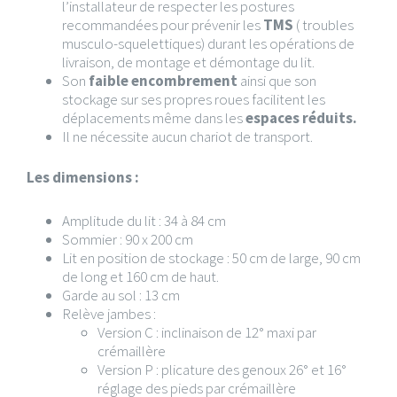
l’installateur de
respecter les postures
recommandées pour prévenir les
TMS
( troubles
musculo-squelettiques) durant les opérations de
livraison, de montage et
démontage du lit.
Son
faible encombrement
ainsi que son
stockage sur ses
propres roues facilitent les
déplacements
même
dans les
espaces réduits.
Il ne nécessite aucun chariot de transport.
Les dimensions :
Amplitude du lit : 34 à 84 cm
Sommier : 90 x 200 cm
Lit en position de stockage : 50 cm de large, 90 cm
de long et 160 cm de haut.
Garde au sol : 13 cm
Relève jambes :
Version C : inclinaison de 12° maxi par
crémaillère
Version P : plicature des genoux 26° et 16°
réglage des pieds par crémaillère