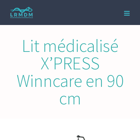
Passer
au
contenu
Lit médicalisé
X’PRESS
Winncare en 90
cm