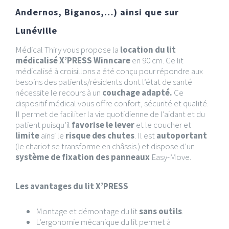
Andernos, Biganos,…) ainsi que sur
Lunéville
Médical Thiry vous propose la
location du lit
médicalisé X’PRESS Winncare
en 90 cm. Ce l
it
médicalisé à croisillons
a été conçu pour répondre aux
besoins des patients/résidents dont l’état de santé
nécessite le recours à un
couchage adapté.
Ce
dispositif médical vous offre confort, sécurité et qualité.
Il permet de faciliter la vie quotidienne de l’aidant et du
patient puisqu’il
favorise le lever
et le coucher et
limite
ainsi le
risque des chutes
. Il e
st
autoportant
(le chariot se transforme en châssis )
et dispose d’un
s
ystème de fixation des panneaux
Easy-Move.
Les avantages du lit X’PRESS
Montage et démontage du lit
sans outils
.
L’ergonomie mécanique du lit permet à